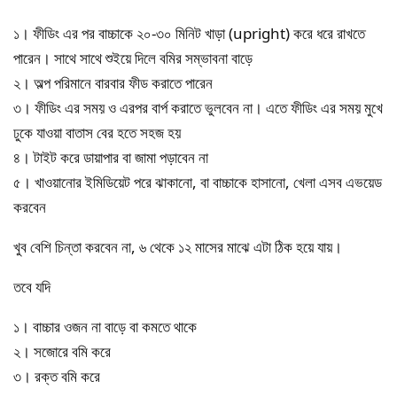
১। ফীডিং এর পর বাচ্চাকে ২০-৩০ মিনিট খাড়া (upright) করে ধরে রাখতে
পারেন। সাথে সাথে শুইয়ে দিলে বমির সম্ভাবনা বাড়ে
২। অল্প পরিমানে বারবার ফীড করাতে পারেন
৩। ফীডিং এর সময় ও এরপর বার্প করাতে ভুলবেন না। এতে ফীডিং এর সময় মুখে
ঢুকে যাওয়া বাতাস বের হতে সহজ হয়
৪। টাইট করে ডায়াপার বা জামা পড়াবেন না
৫। খাওয়ানোর ইমিডিয়েট পরে ঝাকানো, বা বাচ্চাকে হাসানো, খেলা এসব এভয়েড
করবেন
খুব বেশি চিন্তা করবেন না, ৬ থেকে ১২ মাসের মাঝে এটা ঠিক হয়ে যায়।
তবে যদি
১। বাচ্চার ওজন না বাড়ে বা কমতে থাকে
২। সজোরে বমি করে
৩। রক্ত বমি করে