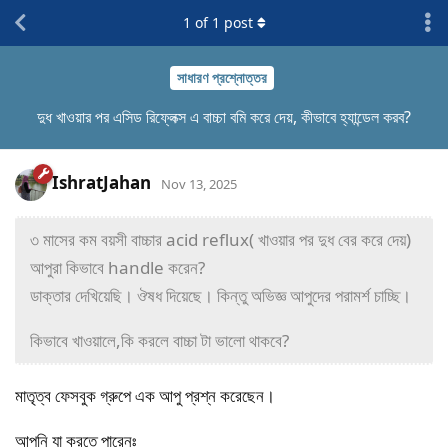
1
of
1
post
সাধারণ প্রশ্নোত্তর
দুধ খাওয়ার পর এসিড রিফ্লেক্স এ বাচ্চা বমি করে দেয়, কীভাবে হ্যান্ডেল করব?
IshratJahan
Nov 13, 2025
৩ মাসের কম বয়সী বাচ্চার acid reflux( খাওয়ার পর দুধ বের করে দেয়)
আপুরা কিভাবে handle করেন?
ডাক্তার দেখিয়েছি। ঔষধ দিয়েছে। কিন্তু অভিজ্ঞ আপুদের পরামর্শ চাচ্ছি।
কিভাবে খাওয়ালে,কি করলে বাচ্চা টা ভালো থাকবে?
মাতৃত্ব ফেসবুক গ্রুপে এক আপু প্রশ্ন করেছেন।
আপনি যা করতে পারেনঃ