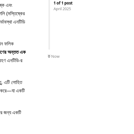
1
of
1
post
িষ্ক এবং
April 2025
ালি (মস্তিষ্কের
র্ভাবস্থা এনটিডি
িদিন ফলিক
ারণের অন্তত এক
Now
রহণ এনটিডি-র
তু, এটি লোহিত
ালন করে—যা একটি
রার জন্য একটি