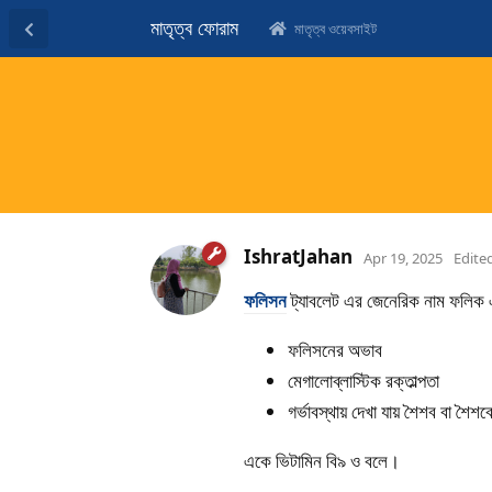
মাতৃত্ব ফোরাম
মাতৃত্ব ওয়েবসাইট
IshratJahan
Apr 19, 2025
Edite
ফলিসন
ট্যাবলেট এর জেনেরিক নাম ফলিক 
ফলিসনের অভাব
মেগালোব্লাস্টিক রক্তাল্পতা
গর্ভাবস্থায় দেখা যায় শৈশব বা শৈশবে
একে ভিটামিন বি৯ ও বলে।