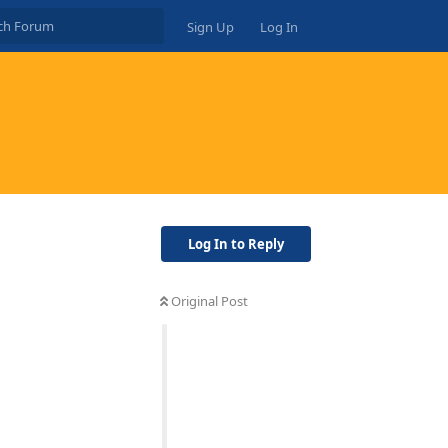
Sign Up
Log In
Log In to Reply
Original Post