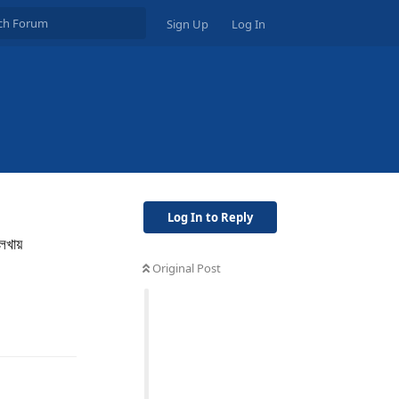
Sign Up
Log In
Log In to Reply
লেখায়
Original Post
Reply