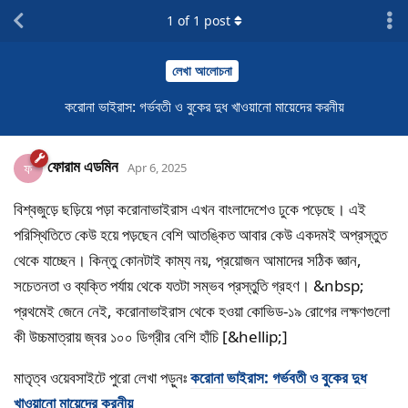
1
of
1
post
লেখা আলোচনা
করোনা ভাইরাস: গর্ভবতী ও বুকের দুধ খাওয়ানো মায়েদের করনীয়
ফোরাম এডমিন
ফ
Apr 6, 2025
বিশ্বজুড়ে ছড়িয়ে পড়া করোনাভাইরাস এখন বাংলাদেশেও ঢুকে পড়েছে। এই
পরিস্থিতিতে কেউ হয়ে পড়ছেন বেশি আতঙ্কিত আবার কেউ একদমই অপ্রস্তুত
থেকে যাচ্ছেন। কিন্তু কোনটাই কাম্য নয়, প্রয়োজন আমাদের সঠিক জ্ঞান,
সচেতনতা ও ব্যক্তি পর্যায় থেকে যতটা সম্ভব প্রস্তুতি গ্রহণ। &nbsp;
প্রথমেই জেনে নেই, করোনাভাইরাস থেকে হওয়া কোভিড-১৯ রোগের লক্ষণগুলো
কী উচ্চমাত্রায় জ্বর ১০০ ডিগ্রীর বেশি হাঁচি [&hellip;]
মাতৃত্ব ওয়েবসাইটে পুরো লেখা পড়ুনঃ
করোনা ভাইরাস: গর্ভবতী ও বুকের দুধ
খাওয়ানো মায়েদের করনীয়