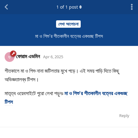
1
of
1
post
লেখা আলোচনা
মা ও শিশু'র শীতকালীন যত্নের একগুচ্ছ টিপস
ফোরাম এডমিন
ফ
Apr 6, 2025
শীতকালে মা ও শিশু নানা জটিলতার মুখে পড়ে। এই সময় পাড়ি দিতে কিছু
অভিজ্ঞতালব্ধ টিপস।
মাতৃত্ব ওয়েবসাইটে পুরো লেখা পড়ুনঃ
মা ও শিশু'র শীতকালীন যত্নের একগুচ্ছ
টিপস
Reply