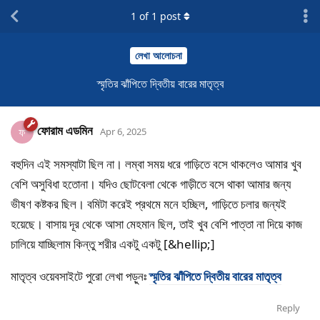
1
of
1
post
লেখা আলোচনা
স্মৃতির ঝাঁপিতে দ্বিতীয় বারের মাতৃত্ব
ফোরাম এডমিন
ফ
Apr 6, 2025
বহুদিন এই সমস্যাটা ছিল না। লম্বা সময় ধরে গাড়িতে বসে থাকলেও আমার খুব
বেশি অসুবিধা হতোনা। যদিও ছোটবেলা থেকে গাড়ীতে বসে থাকা আমার জন্য
ভীষণ কষ্টকর ছিল। বমিটা করেই প্রথমে মনে হচ্ছিল, গাড়িতে চলার জন্যই
হয়েছে। বাসায় দূর থেকে আসা মেহমান ছিল, তাই খুব বেশি পাত্তা না দিয়ে কাজ
চালিয়ে যাচ্ছিলাম কিন্তু শরীর একটু একটু [&hellip;]
মাতৃত্ব ওয়েবসাইটে পুরো লেখা পড়ুনঃ
স্মৃতির ঝাঁপিতে দ্বিতীয় বারের মাতৃত্ব
Reply